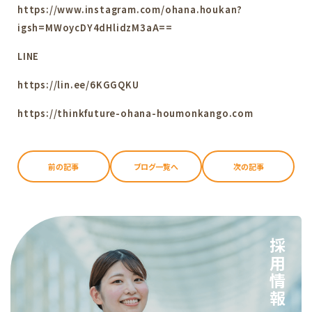
https://www.instagram.com/ohana.houkan?
igsh=MWoycDY4dHlidzM3aA==
LINE
https://lin.ee/6KGGQKU
https://thinkfuture-ohana-houmonkango.com
前の記事
ブログ一覧へ
次の記事
採用情報